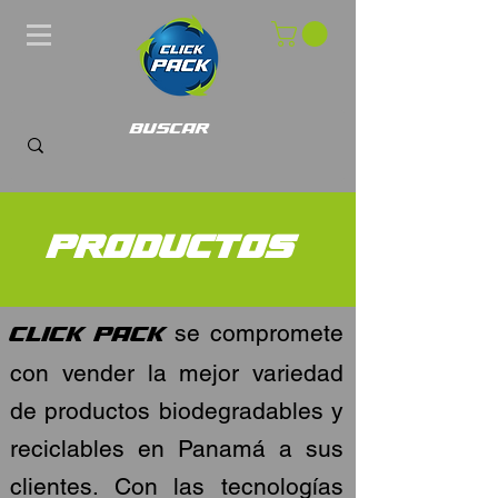
PRODUCTOS
se compromete
CLICK PACK
con vender la mejor variedad
de productos biodegradables y
reciclables en Panamá a sus
clientes. Con las tecnologías