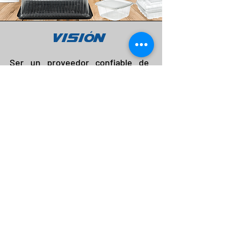
Ó
VIS
I
N
Ser un proveedor confiable de
empaques reciclables y
biodegradables en panama, al
brindar la mejor experiencia en
servicio y calidad en el país través
de productos confiables.
CONTACTANOS
6781-8701
Celualr:
Telefono:
261-0106
/5480