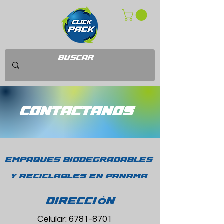
CONTACTANOS
empaques biodegradables
y reciclables en panama
ó
DIRECCI
N
Celular:
6781-8701