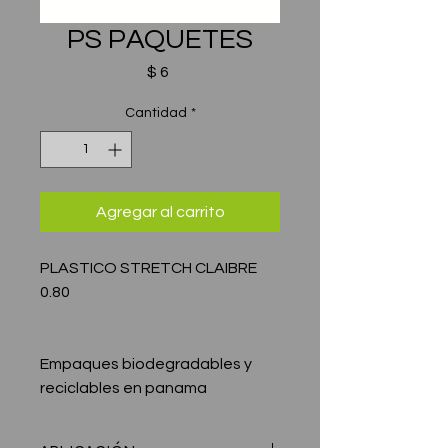
PS PAQUETES
Precio
$ 6
Cantidad
*
Agregar al carrito
PLASTICO STRETCH CLAIBRE
0.80
Empaques biodegradables y
reciclables en panama