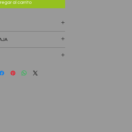
regar al carrito
eta, emparedados,etc
AJA
CHO: 110 mm - ALTO: 86 mm