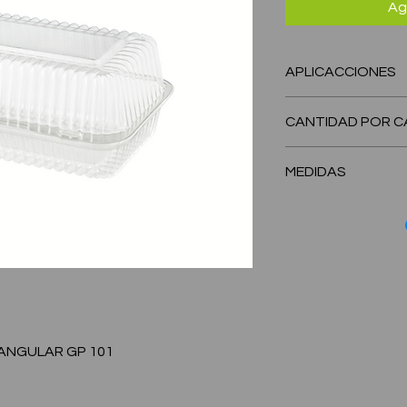
Ag
APLICACCIONES
pan baguette, gall
CANTIDAD POR C
300 Unidades
MEDIDAS
LARGO: 210 mm - AN
ANGULAR GP 101