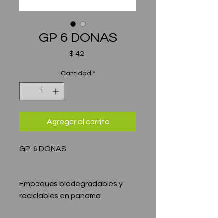
GP 6 DONAS
Precio
$ 42
Cantidad
*
Agregar al carrito
GP 6 DONAS
Empaques biodegradables y
reciclables en panama