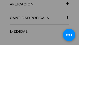
APLICACIÓN
donas
CANTIDAD POR CAJA
150 Unidades
MEDIDAS
LARGO: 182 mm - ANCHO: 114 mm -
ALTO: 98 mm
CONTACTANOS
6781-8701
Celualr:
Telefono:
261-0106
/5480
HORARIO COMERCIal
Lunes a Viernes 8:00 am - 5:00 pm
Sábados
8:00am - 12:00 pm