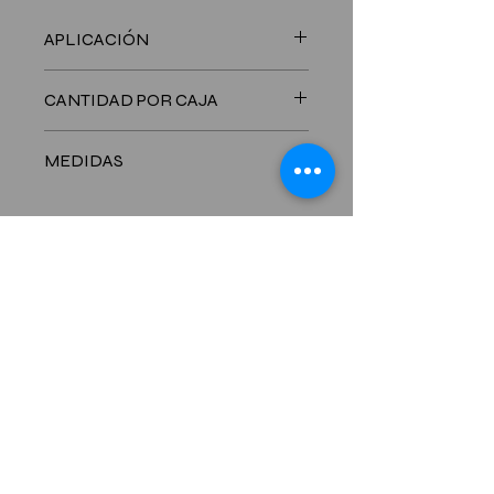
APLICACIÓN
donas decoradas
CANTIDAD POR CAJA
100 Unidades
MEDIDAS
LARGO: 186 mm - ANCHO: 113 mm -
ALTO: 97 mm
CONTACTANOS
6781-8701
Celualr:
Telefono:
261-0106
/5480
HORARIO COMERCIal
Lunes a Viernes 8:00 am - 5:00 pm
Sábados
8:00am - 12:00 pm