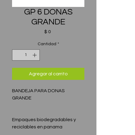
GP 6 DONAS
GRANDE
Precio
$ 0
Cantidad
*
Agregar al carrito
BANDEJA PARA DONAS
GRANDE
Empaques biodegradables y
reciclables en panama