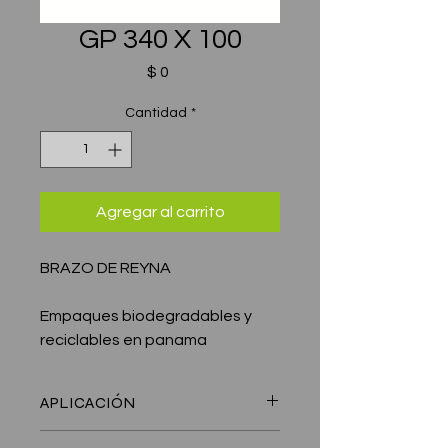
GP 340 X 100
Precio
$ 0
Cantidad
*
Agregar al carrito
BRAZO DE REYNA
Empaques biodegradables y
reciclables en panama
APLICACIÓN
pasteles, porciones, magdalenas,