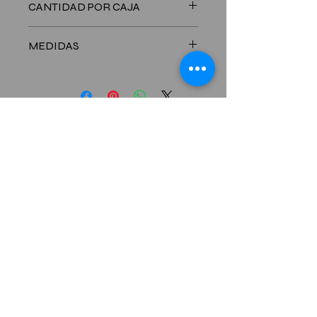
CANTIDAD POR CAJA
900 Unidades
MEDIDAS
LARGO: 111 mm - ANCHO: 106 mm -
ALTO: 72mm
CONTACTANOS
6781-8701
Celualr:
Telefono:
261-0106
/5480
HORARIO COMERCIal
Lunes a Viernes 8:00 am - 5:00 pm
Sábados
8:00am - 12:00 pm
Ó
DIRECCI
N
Vía Domingo Díaz, El Crisol, City Plaza,
local CN-17 Ciudad
De Panamá