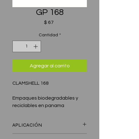
GP 168
Precio
$ 67
Cantidad
*
Agregar al carrito
CLAMSHELL 168
Empaques biodegradables y
reciclables en panama
APLICACIÓN
hortofruticula