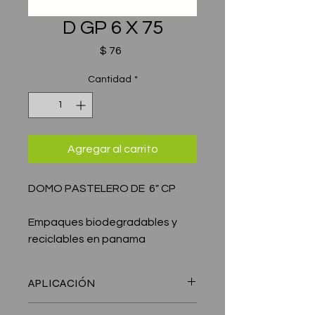
D GP 6 X 75
Precio
$ 76
Cantidad
*
Agregar al carrito
DOMO PASTELERO DE 6" CP
Empaques biodegradables y
reciclables en panama
APLICACIÓN
pasteles, magdalenas, boquitas, etc