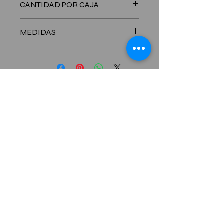
CANTIDAD POR CAJA
200 Unidades
MEDIDAS
BASE: 190 mm de diámetro - DOMO:
78 mm de alto
CONTACTANOS
6781-8701
Celualr:
Telefono:
261-0106
/5480
HORARIO COMERCIal
Lunes a Viernes 8:00 am - 5:00 pm
Sábados
8:00am - 12:00 pm
Ó
DIRECCI
N
Vía Domingo Díaz, El Crisol, City Plaza,
local CN-17 Ciudad
De Panamá