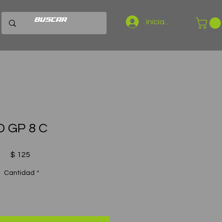
Iniciar sesión
D GP 8 C
Precio
$ 125
Cantidad
*