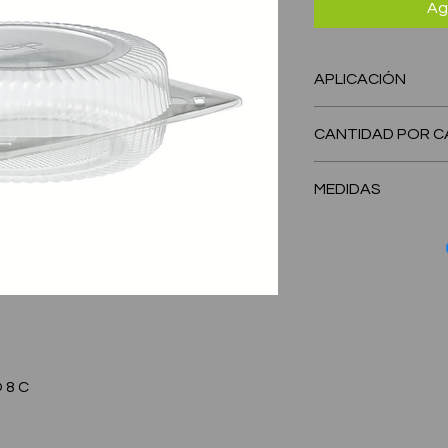
Ag
APLICACIÓN
tres leches, flan, pa
CANTIDAD POR C
250 Unidades
MEDIDAS
BASE: 247 mm de di
 8 C