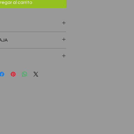
regar al carrito
stel decorado, etc.
AJA
ámetro - DOMO: 81 mm de alto